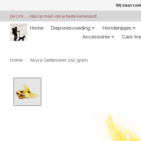
Wij slaan coo
De Link..... Alles op maat voor je beste kameraard!
Home
Diepvriesvoeding
Hondenijsjes
Accessoires
Cani-tra
Home
/
Akyra Geitenoren 250 gram
Product image slideshow Items