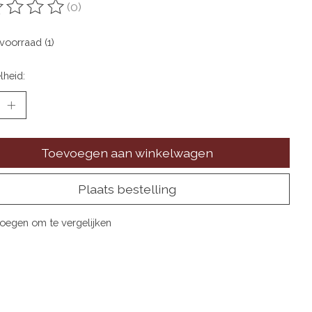
(0)
oordeling van dit product is
0
van de 5
voorraad (1)
lheid:
Toevoegen aan winkelwagen
Plaats bestelling
oegen om te vergelijken