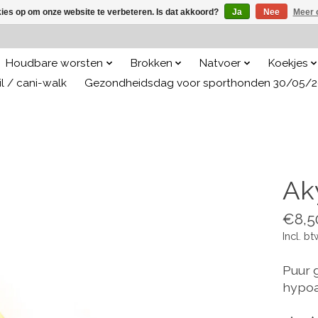
kies op om onze website te verbeteren. Is dat akkoord?
Ja
Nee
Meer 
Houdbare worsten
Brokken
Natvoer
Koekjes
il / cani-walk
Gezondheidsdag voor sporthonden 30/05/
Ak
€8,5
Incl. bt
Puur 
hypoa