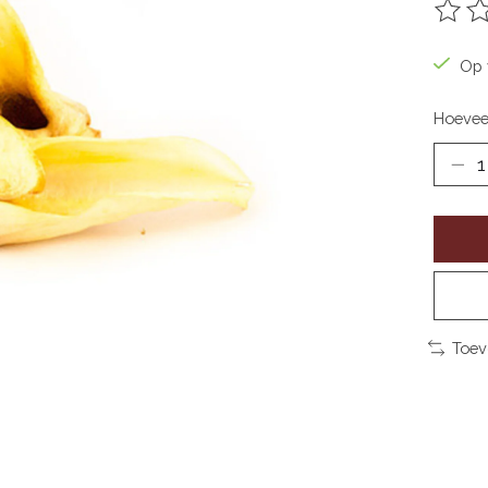
De be
Op 
Hoevee
Toev