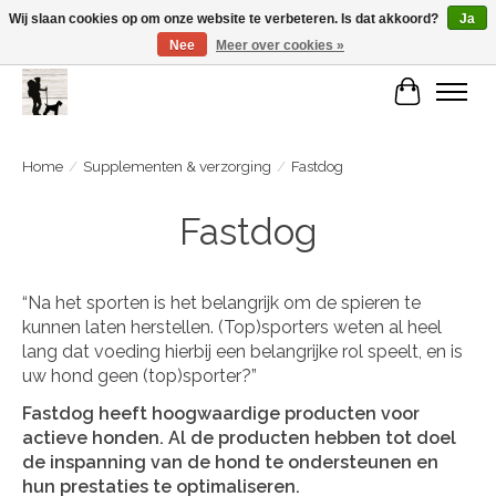
Wij slaan cookies op om onze website te verbeteren. Is dat akkoord?
Ja
Nee
Meer over cookies »
De Link..... Alles op maat voor je beste kameraard!
Winkelwa
Home
/
Supplementen & verzorging
/
Fastdog
Fastdog
“Na het sporten is het belangrijk om de spieren te
kunnen laten herstellen. (Top)sporters weten al heel
lang dat voeding hierbij een belangrijke rol speelt, en is
uw hond geen (top)sporter?”
Fastdog heeft hoogwaardige producten voor
actieve honden. Al de producten hebben tot doel
de inspanning van de hond te ondersteunen en
hun prestaties te optimaliseren.