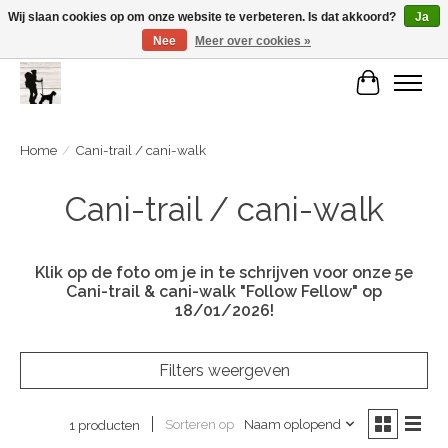
Wij slaan cookies op om onze website te verbeteren. Is dat akkoord?
Ja
Nee
Meer over cookies »
De Link..... Alles op maat voor je beste kameraard!
Winkelwa
Home
/
Cani-trail / cani-walk
Cani-trail / cani-walk
Klik op de foto om je in te schrijven voor onze 5e
Cani-trail & cani-walk "Follow Fellow"
op
18/01/2026!
Filters weergeven
Sorteren op
Naam oplopend
1 producten