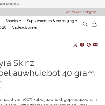
over cookies »
Aanmelden / Inloggen
Snacks
Supplementen & verzorging
2026
Cadeaubonnen
yra Skinz
beljauwhuidbot 40 gram
0
w
emaakt van 100% kabeljauwhuid, geproduceerd in
 (niet in China zoals veel alternatieven), niet