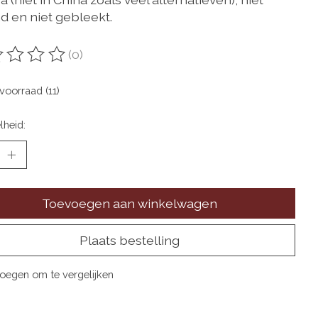
d en niet gebleekt.
(0)
oordeling van dit product is
0
van de 5
voorraad (11)
lheid:
Toevoegen aan winkelwagen
Plaats bestelling
oegen om te vergelijken