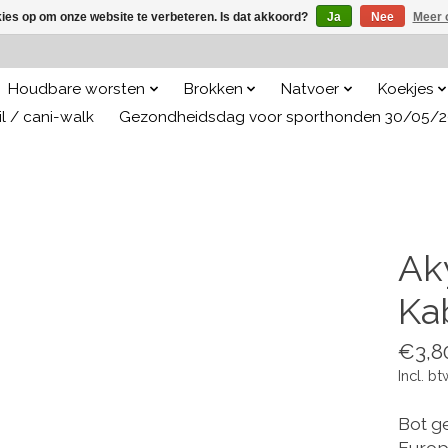
kies op om onze website te verbeteren. Is dat akkoord?
Ja
Nee
Meer 
Houdbare worsten
Brokken
Natvoer
Koekjes
il / cani-walk
Gezondheidsdag voor sporthonden 30/05/
Ak
Ka
€3,8
Incl. bt
Bot g
Europa