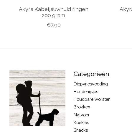
Akyra Kabeljauwhuid ringen
Akyr
200 gram
€7,90
Categorieën
Diepvriesvoeding
Hondenijsjes
Houdbare worsten
Brokken
Natvoer
Koekjes
Snacks