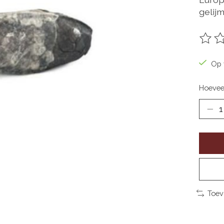
gelijm
De be
Op 
Hoevee
Toev