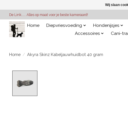
Wij slaan coo
De Link..... Alles op maat voor je beste kameraard!
Home
Diepvriesvoeding
Hondenijsjes
Accessoires
Cani-tra
Home
/
Akyra Skinz Kabeljauwhuidbot 40 gram
Product image slideshow Items