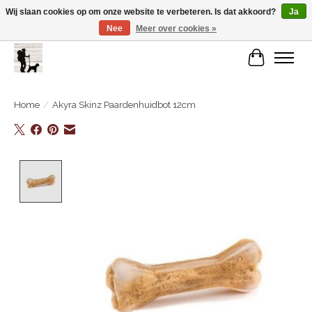
Wij slaan cookies op om onze website te verbeteren. Is dat akkoord?
Ja
Nee
Meer over cookies »
De Link..... Alles op maat voor je beste kameraard!
Winkelwa
Home
/
Akyra Skinz Paardenhuidbot 12cm
Product image slideshow Items