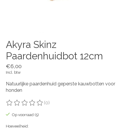
Akyra Skinz
Paardenhuidbot 12cm
€6,00
Incl. btw
Natuurlijke paardenhuid geperste kauwbotten voor
honden
(0)
De beoordeling van dit product is
0
van de 5
Op voorraad (5)
Hoeveelheid: