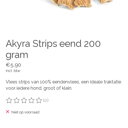
Akyra Strips eend 200
gram
€5,90
Incl. btw
Vlees strips van 100% eendenvlees, een ideale traktatie
voor iedere hond, groot of klein.
(0)
De beoordeling van dit product is
0
van de 5
Niet op voorraad