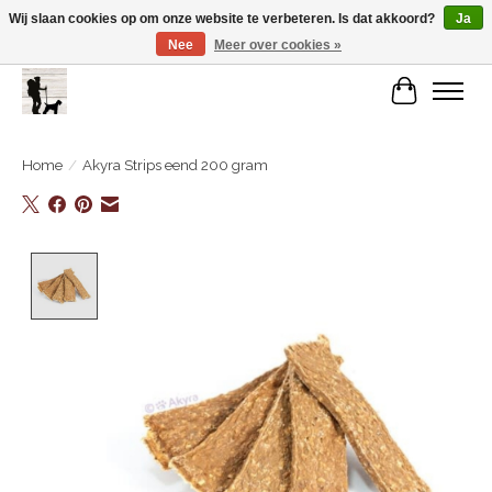
Wij slaan cookies op om onze website te verbeteren. Is dat akkoord?
Ja
Nee
Meer over cookies »
De Link..... Alles op maat voor je beste kameraard!
Winkelwa
Home
/
Akyra Strips eend 200 gram
Product image slideshow Items