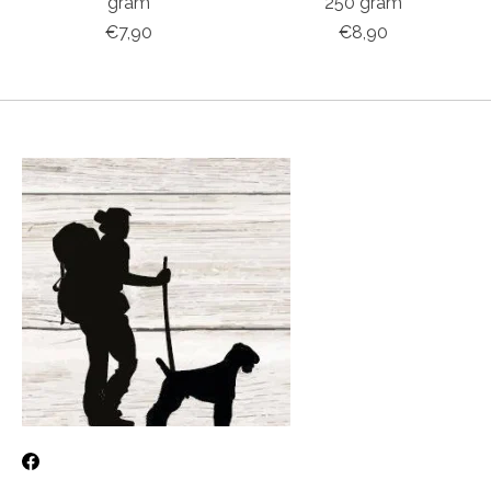
gram
250 gram
€7,90
€8,90