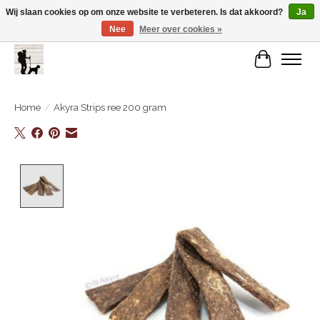
Wij slaan cookies op om onze website te verbeteren. Is dat akkoord?
Ja
Nee
Meer over cookies »
De Link..... Alles op maat voor je beste kameraard!
Winkelwa
Home
/
Akyra Strips ree 200 gram
Product image slideshow Items