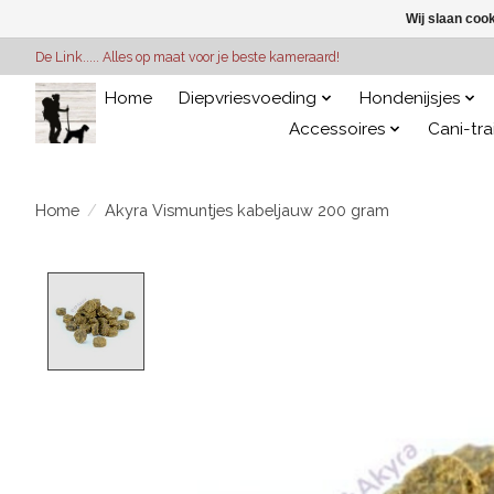
Wij slaan coo
De Link..... Alles op maat voor je beste kameraard!
Home
Diepvriesvoeding
Hondenijsjes
Accessoires
Cani-tra
Home
/
Akyra Vismuntjes kabeljauw 200 gram
Product image slideshow Items