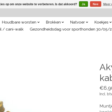
kies op om onze website te verbeteren. Is dat akkoord?
Ja
Nee
Meer 
Houdbare worsten
Brokken
Natvoer
Koekjes
il / cani-walk
Gezondheidsdag voor sporthonden 30/05/
Ak
ka
€6,9
Incl. bt
Muntj
koekj