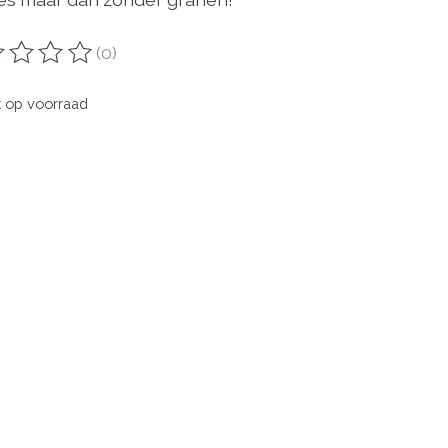
(0)
oordeling van dit product is
0
van de 5
t op voorraad