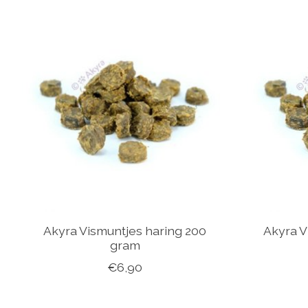
Items van productcarrousel
Akyra Vismuntjes haring 200
Akyra V
gram
€6,90