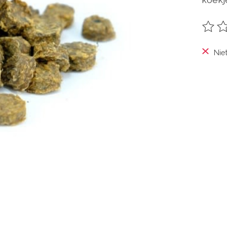
De be
Nie