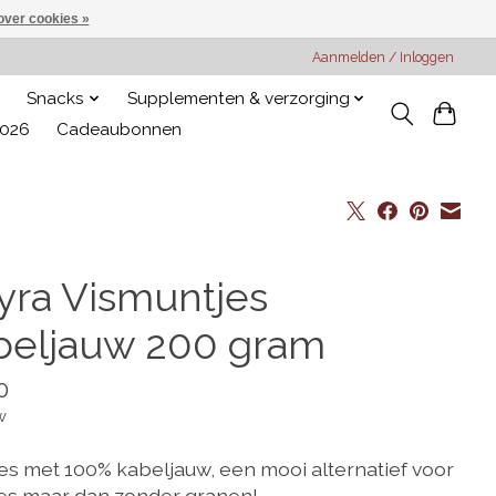
over cookies »
Aanmelden / Inloggen
Snacks
Supplementen & verzorging
2026
Cadeaubonnen
yra Vismuntjes
beljauw 200 gram
0
w
es met 100% kabeljauw, een mooi alternatief voor
es maar dan zonder granen!