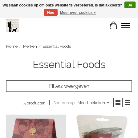
Wij slaan cookies op om onze website te verbeteren. Is dat akkoord?
Ja
Nee
Meer over cookies »
De Link..... Alles op maat voor je beste kameraard!
Winkelwa
Home
/
Merken
/
Essential Foods
Essential Foods
Filters weergeven
Sorteren op
Meest bekeken
5 producten