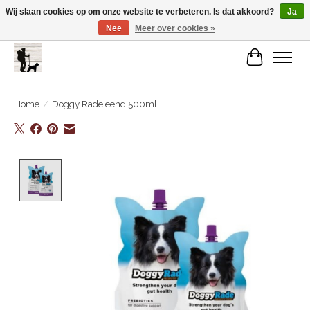
Wij slaan cookies op om onze website te verbeteren. Is dat akkoord?
Ja
Nee
Meer over cookies »
De Link..... Alles op maat voor je beste kameraard!
Winkelwa
Home
/
Doggy Rade eend 500ml
Product image slideshow Items