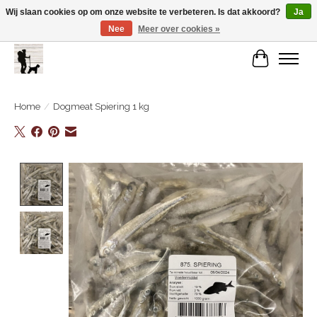
Wij slaan cookies op om onze website te verbeteren. Is dat akkoord?
Ja
Nee
Meer over cookies »
De Link..... Alles op maat voor je beste kameraard!
Winkelwa
Home
/
Dogmeat Spiering 1 kg
Product image slideshow Items