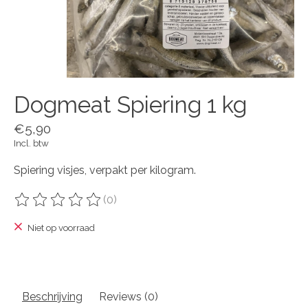
Dogmeat Spiering 1 kg
€5,90
Incl. btw
Spiering visjes, verpakt per kilogram.
(0)
De beoordeling van dit product is
0
van de 5
Niet op voorraad
Beschrijving
Reviews (0)