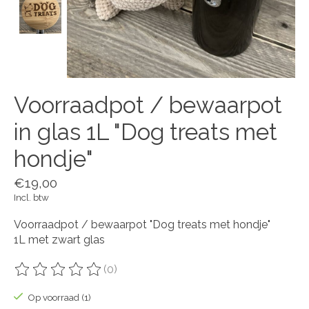
Voorraadpot / bewaarpot
in glas 1L "Dog treats met
hondje"
€19,00
Incl. btw
Voorraadpot / bewaarpot "Dog treats met hondje"
1L met zwart glas
(0)
De beoordeling van dit product is
0
van de 5
Op voorraad (1)