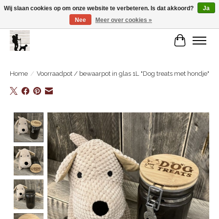
Wij slaan cookies op om onze website te verbeteren. Is dat akkoord?
Ja
Nee
Meer over cookies »
De Link..... Alles op maat voor je beste kameraard!
Winkelwa
Home
/
Voorraadpot / bewaarpot in glas 1L "Dog treats met hondje"
Product image slideshow Items