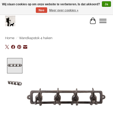
Wij slaan cookies op om onze website te verbeteren. Is dat akkoord?
Ja
Nee
Meer over cookies »
De Link..... Alles op maat voor je beste kameraard!
Winkelwa
Home
/
Wandkapstok 4 haken
Product image slideshow Items