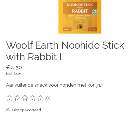
Woolf Earth Noohide Stick
with Rabbit L
€4,50
Incl. btw
Aanvullende snack voor honden met konijn.
(0)
De beoordeling van dit product is
0
van de 5
Niet op voorraad