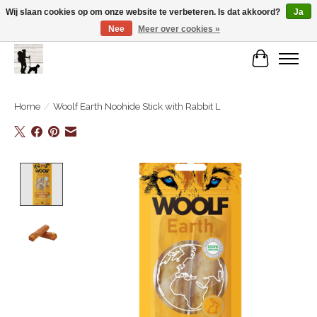
Wij slaan cookies op om onze website te verbeteren. Is dat akkoord?
Ja
Nee
Meer over cookies »
De Link..... Alles op maat voor je beste kameraard!
Winkelwa
Home
/
Woolf Earth Noohide Stick with Rabbit L
Product image slideshow Items