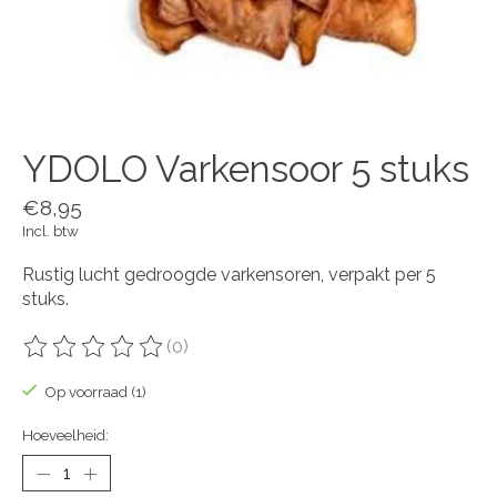
YDOLO Varkensoor 5 stuks
€8,95
Incl. btw
Rustig lucht gedroogde varkensoren, verpakt per 5
stuks.
(0)
De beoordeling van dit product is
0
van de 5
Op voorraad (1)
Hoeveelheid: