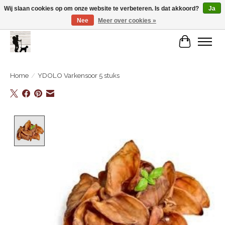
Wij slaan cookies op om onze website te verbeteren. Is dat akkoord?
Ja
Nee
Meer over cookies »
De Link..... Alles op maat voor je beste kameraard!
Winkelwa
Home
/
YDOLO Varkensoor 5 stuks
Product image slideshow Items